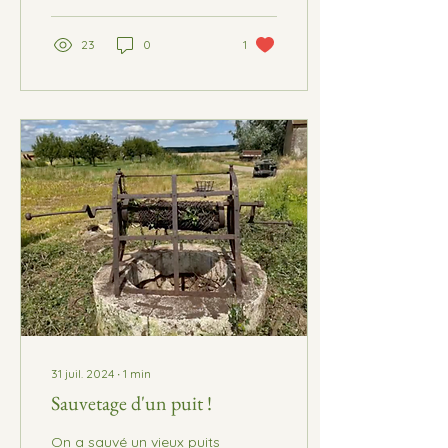
23
0
1
31 juil. 2024
∙
1
min
Sauvetage d'un puit !
On a sauvé un vieux puits