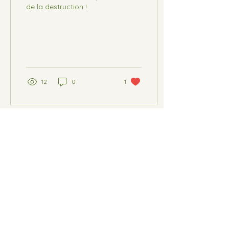
de la destruction !
12
0
1
BP
21 89130
Toucy
sauvegardepuisaye@aol.com