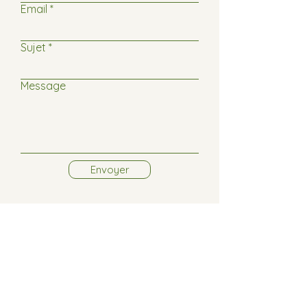
Email
Sujet
Message
Envoyer
BP
21 89130
Toucy
sauvegardepuisaye@aol.com